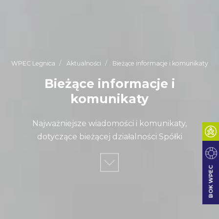
WPEC Legnica
Aktualności
Bieżące informacje i komunikaty
Bieżące informacje i
komunikaty
Najważniejsze wiadomości i komunikaty,
dotyczące bieżącej działalności Spółki
BOK WPEC